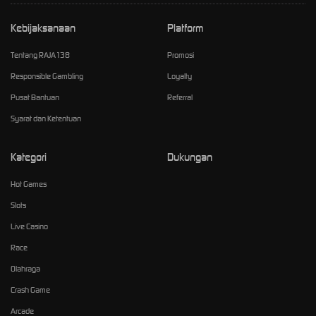
Kebijaksanaan
Platform
Tentang RAJA138
Promosi
Responsible Gambling
Loyalty
Pusat Bantuan
Referral
Syarat dan Ketentuan
Kategori
Dukungan
Hot Games
Slots
Live Casino
Race
Olahraga
Crash Game
Arcade