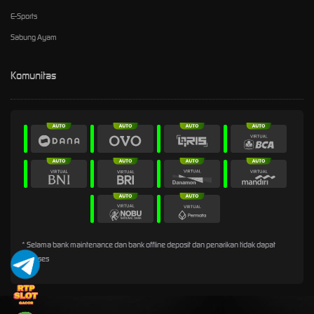
E-Sports
Sabung Ayam
Komunitas
* Selama bank maintenance dan bank offline deposit dan penarikan tidak dapat
diproses