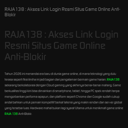
RAJA138 : Akses Link Login Resmi Situs Game Online Anti-
Blokir
RAJA138 : Akses Link Login
Resmi Situs Game Online
Anti-Blokir
Tahun 2026 ini menandai era baru di dunia game online, di mana teknologi yang dulu
terasa seperti fiksi ilmiha ini jadi bagian dari pengalaman bermain game harian.
RAJA138
sekarang berkolaborasi dengan Cloud gaming yang akhirnya benar-benar matang. Game
berkualitas tinggi kini bisa dimainkan di smartphone, tablet, hingga PC spek rendah tanpa
mengorbankan performa apapun, dan platform seperti Chrome dan Google sudah cukup
andal bahkan untuk pemain kompetitif berkat latensi yang makin rendan dan server global
yang tersebar luas. Hardware mahal bukan lagi syarat Utama untuk menikmati game online
RAJA 138
Anti-Blokir.