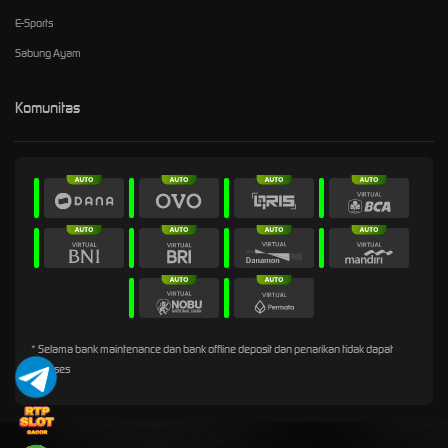
E-Sports
Sabung Ayam
Komunitas
* Selama bank maintenance dan bank offline deposit dan penarikan tidak dapat
diproses