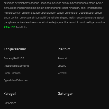
sekarang berkolaborasi dengan Cloud gaming yang akhirnya benar-benar matang. Game
berkualitas tinggi kini bisa dimainkan di smartphone, tablet, hingga PC spek rendah tanpa
mengorbankan performa apapun, dan platform seperti Chrome dan Google sudah cukup
andal bahkan untuk pemain kompetitif berkat latensi yang makin rendan dan server global
yang tersebar luas. Hardware mahal bukan lagi syarat Utama untuk menikmati game online
RAJA 138
Anti-Blokir.
Kebijaksanaan
Platform
Tentang RAJA138
Promosi
Responsible Gambling
Loyalty
Pusat Bantuan
Referral
Syarat dan Ketentuan
Kategori
Dukungan
Hot Games