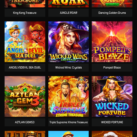
King Kong Treasure
JUNGLE ROAR
Dancing Golden Drums
ANGELVSDEVIL SEA DUEL
Wicked Wins: Crystals
Pompeil Blaze
AZTLAN GEMS3
Triple Supreme Xtreme Treasure
WICKED FORTUNE