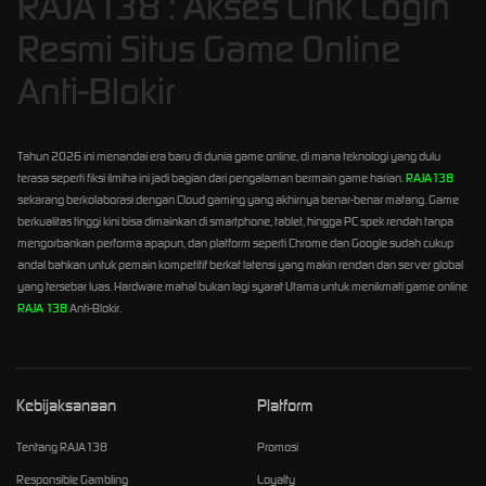
RAJA138 : Akses Link Login
Resmi Situs Game Online
Anti-Blokir
Tahun 2026 ini menandai era baru di dunia game online, di mana teknologi yang dulu
terasa seperti fiksi ilmiha ini jadi bagian dari pengalaman bermain game harian.
RAJA138
sekarang berkolaborasi dengan Cloud gaming yang akhirnya benar-benar matang. Game
berkualitas tinggi kini bisa dimainkan di smartphone, tablet, hingga PC spek rendah tanpa
mengorbankan performa apapun, dan platform seperti Chrome dan Google sudah cukup
andal bahkan untuk pemain kompetitif berkat latensi yang makin rendan dan server global
yang tersebar luas. Hardware mahal bukan lagi syarat Utama untuk menikmati game online
RAJA 138
Anti-Blokir.
Kebijaksanaan
Platform
Tentang RAJA138
Promosi
Responsible Gambling
Loyalty