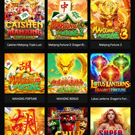
Caishen Mahjong: Triple Luck
Mahjong Fortune 2: Dragon Riches
Mahjong Fortune 3
MAHJONG FORTUNE
MAHJONG BONUS
Lotus Lanterns: Dragon's Fortune