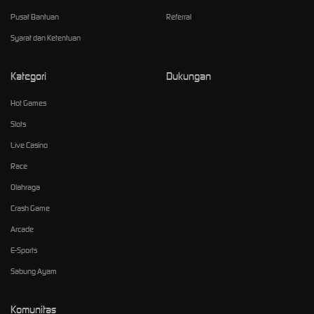
Pusat Bantuan
Referral
Syarat dan Ketentuan
Kategori
Dukungan
Hot Games
Slots
Live Casino
Race
Olahraga
Crash Game
Arcade
E-Sports
Sabung Ayam
Komunitas