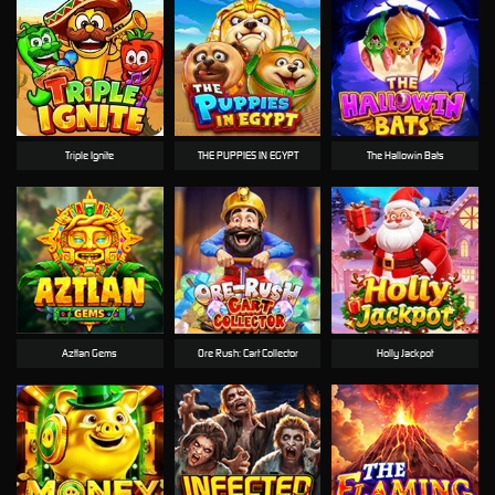
Triple Ignite
THE PUPPIES IN EGYPT
The Hallowin Bats
Aztlan Gems
Ore Rush: Cart Collector
Holly Jackpot