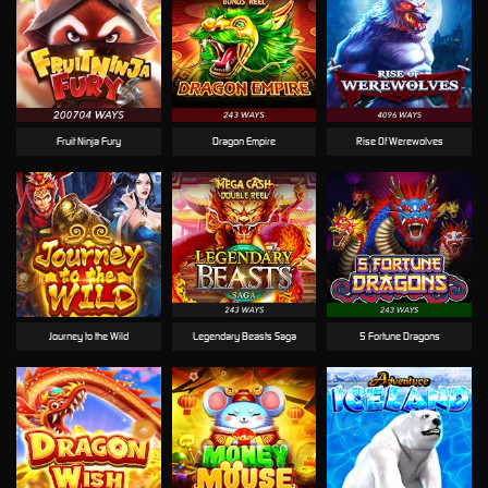
Fruit Ninja Fury
Dragon Empire
Rise Of Werewolves
Journey to the Wild
Legendary Beasts Saga
5 Fortune Dragons