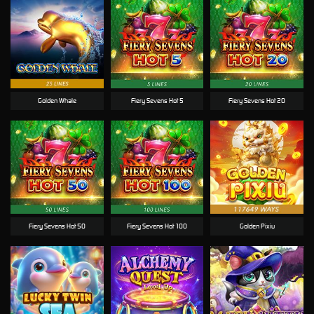
Golden Whale
Fiery Sevens Hot 5
Fiery Sevens Hot 20
Fiery Sevens Hot 50
Fiery Sevens Hot 100
Golden Pixiu