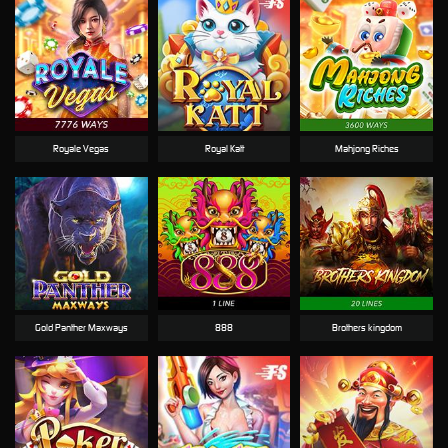
Royale Vegas
Royal Katt
Mahjong Riches
Gold Panther Maxways
888
Brothers kingdom