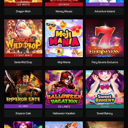
Dragon Wish
Money Mouse
Adventure Iceland
Santa Wild Drop
Moji Mania
Fiery Sevens Exclusive
Emperor Gate
Halloween Vacation
Sweet Bakery