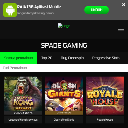
×
RAJA138 Aplikasi Mobile
UNDUH
Jangan tampilkan lagi hari ini
SPADE GAMING
Semua permainan
Top 20
Buy Freenspin
Progressive Slots
Legacy of Kong Maxways
Clash of the Giants
Royale House