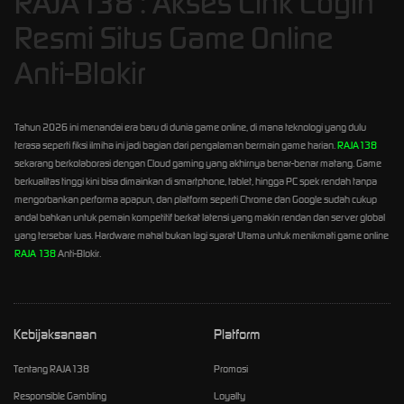
RAJA138 : Akses Link Login
Resmi Situs Game Online
Anti-Blokir
Tahun 2026 ini menandai era baru di dunia game online, di mana teknologi yang dulu
terasa seperti fiksi ilmiha ini jadi bagian dari pengalaman bermain game harian.
RAJA138
sekarang berkolaborasi dengan Cloud gaming yang akhirnya benar-benar matang. Game
berkualitas tinggi kini bisa dimainkan di smartphone, tablet, hingga PC spek rendah tanpa
mengorbankan performa apapun, dan platform seperti Chrome dan Google sudah cukup
andal bahkan untuk pemain kompetitif berkat latensi yang makin rendan dan server global
yang tersebar luas. Hardware mahal bukan lagi syarat Utama untuk menikmati game online
RAJA 138
Anti-Blokir.
Kebijaksanaan
Platform
Tentang RAJA138
Promosi
Responsible Gambling
Loyalty