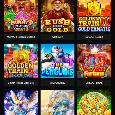
Mummy’s Treasure Quest 2
Gold Rush
GOLDEN TRAIN 2
Golden Train Ⅲ: Black Ore
THE PENGUINS
Bao Zhu Fortune