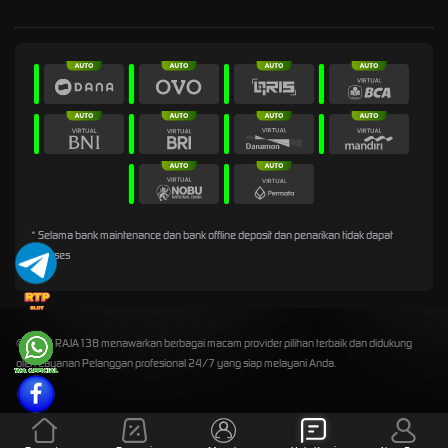
* Selama bank maintenance dan bank offline deposit dan penarikan tidak dapat
diproses
©2026 RAJA138 menawarkan berbagai macam provider pilihan terbaik dan didukung
oleh Layanan Pelanggan profesional 24/7 yang siap melayani Anda.