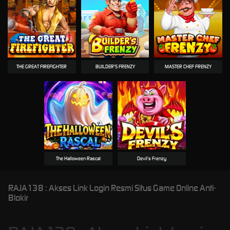
THE GREAT FIREFIGHTER
BUILDER'S FRENZY
MASTER CHEF FRENZY
The Halloween Rascal
Devil’s Frenzy
RAJA138 : Akses Link Login Resmi Situs Game Online Anti-
Blokir