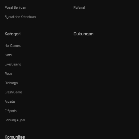
Pusat Bantuan
Referral
Syarat dan Ketentuan
Kategori
Dukungan
Hot Games
Slots
Live Casino
Race
Olahraga
Crash Game
Arcade
E-Sports
Sabung Ayam
Komunitas