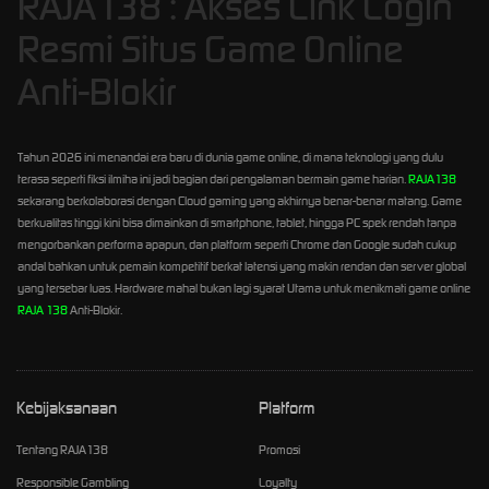
RAJA138 : Akses Link Login
Resmi Situs Game Online
Anti-Blokir
Tahun 2026 ini menandai era baru di dunia game online, di mana teknologi yang dulu
terasa seperti fiksi ilmiha ini jadi bagian dari pengalaman bermain game harian.
RAJA138
sekarang berkolaborasi dengan Cloud gaming yang akhirnya benar-benar matang. Game
berkualitas tinggi kini bisa dimainkan di smartphone, tablet, hingga PC spek rendah tanpa
mengorbankan performa apapun, dan platform seperti Chrome dan Google sudah cukup
andal bahkan untuk pemain kompetitif berkat latensi yang makin rendan dan server global
yang tersebar luas. Hardware mahal bukan lagi syarat Utama untuk menikmati game online
RAJA 138
Anti-Blokir.
Kebijaksanaan
Platform
Tentang RAJA138
Promosi
Responsible Gambling
Loyalty