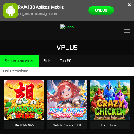
×
RAJA138 Aplikasi Mobile
UNDUH
Jangan tampilkan lagi hari ini
VPLUS
Semua permainan
Slots
Top 20
MAHJONG WINS
Starlight Princess 2000
Crazy Chicken