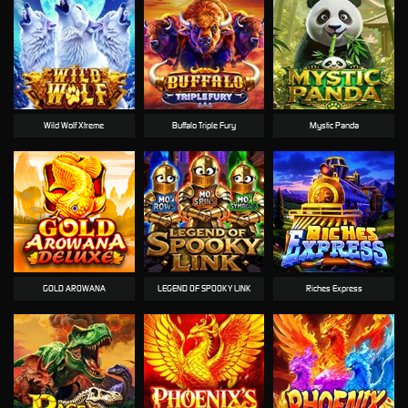
Wild Wolf Xtreme
Buffalo Triple Fury
Mystic Panda
GOLD AROWANA
LEGEND OF SPOOKY LINK
Riches Express