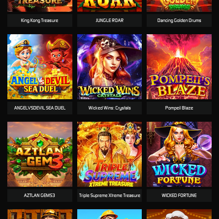
King Kong Treasure
JUNGLE ROAR
Dancing Golden Drums
ANGELVSDEVIL SEA DUEL
Wicked Wins: Crystals
Pompeil Blaze
AZTLAN GEMS3
Triple Supreme Xtreme Treasure
WICKED FORTUNE