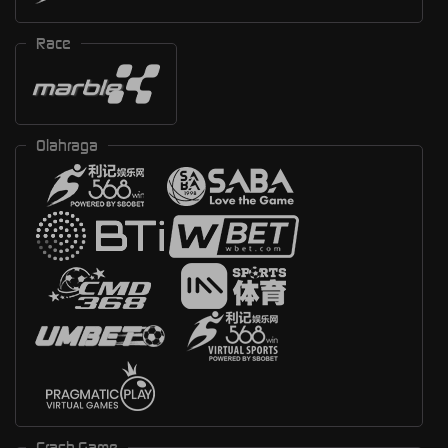
Race
Olahraga
Crash Game