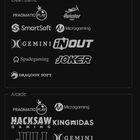
Arcade