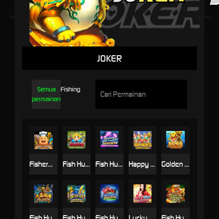
JOKER
Semua
Fishing
permainan
Fisherman's Wharf
Fish Hunter Insect Paradise
Fish Hunter 2 EX-Pro
Happy Fish 5
Golden Toad Fish Hunting
Fish Hunting: Da Sheng Nao Hai
Fish Hunting: Yao Qian Shu
Fish Hunter 2 EX-Novice
Lucky Wheel
Fish Hunter Monster Awaken