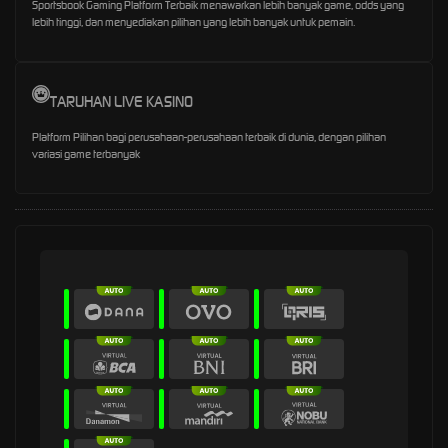
Sportsbook Gaming Platform Terbaik menawarkan lebih banyak game, odds yang
lebih tinggi, dan menyediakan pilihan yang lebih banyak untuk pemain.
TARUHAN LIVE KASINO
Platform Pilihan bagi perusahaan-perusahaan terbaik di dunia, dengan pilihan
variasi game terbanyak