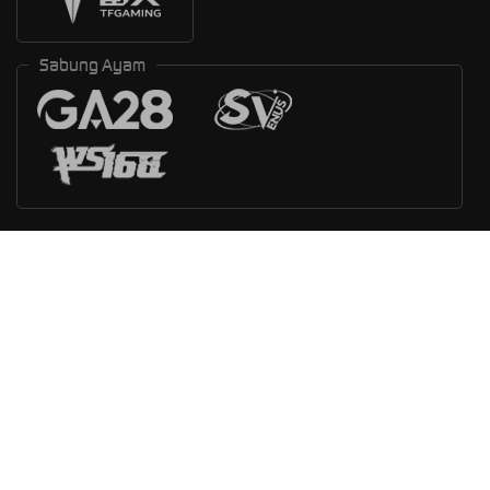
Sabung Ayam