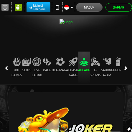
Main di
MASUK
DAFTAR
Telegram
HOT
SLOTS
LIVE
RACE
OLAHRAGA
CRASH
ARCADE
E-
SABUNG
PROMOSI
GAMES
CASINO
GAME
SPORTS
AYAM