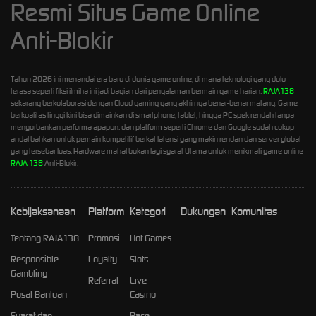
Resmi Situs Game Online
Anti-Blokir
Tahun 2026 ini menandai era baru di dunia game online, di mana teknologi yang dulu
terasa seperti fiksi ilmiha ini jadi bagian dari pengalaman bermain game harian.
RAJA138
sekarang berkolaborasi dengan Cloud gaming yang akhirnya benar-benar matang. Game
berkualitas tinggi kini bisa dimainkan di smartphone, tablet, hingga PC spek rendah tanpa
mengorbankan performa apapun, dan platform seperti Chrome dan Google sudah cukup
andal bahkan untuk pemain kompetitif berkat latensi yang makin rendan dan server global
yang tersebar luas. Hardware mahal bukan lagi syarat Utama untuk menikmati game online
RAJA 138
Anti-Blokir.
Kebijaksanaan
Platform
Kategori
Dukungan
Komunitas
Tentang RAJA138
Promosi
Hot Games
Responsible
Loyalty
Slots
Gambling
Referral
Live
Pusat Bantuan
Casino
Syarat dan
Race