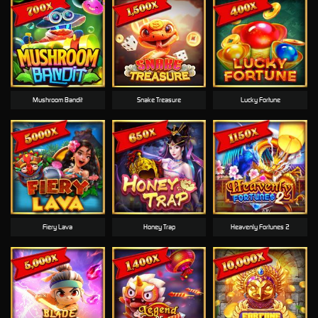
Mushroom Bandit
Snake Treasure
Lucky Fortune
Fiery Lava
Honey Trap
Heavenly Fortunes 2