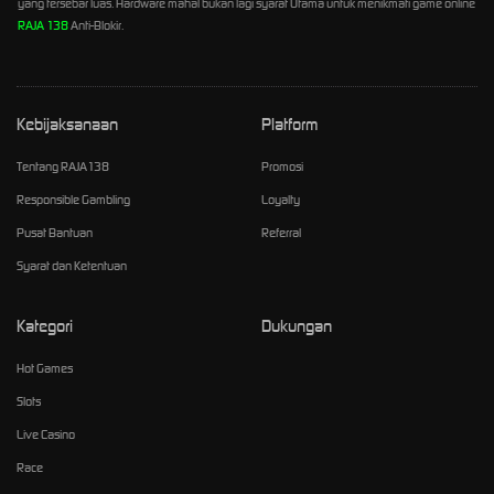
yang tersebar luas. Hardware mahal bukan lagi syarat Utama untuk menikmati game online
RAJA 138
Anti-Blokir.
Kebijaksanaan
Platform
Tentang RAJA138
Promosi
Responsible Gambling
Loyalty
Pusat Bantuan
Referral
Syarat dan Ketentuan
Kategori
Dukungan
Hot Games
Slots
Live Casino
Race