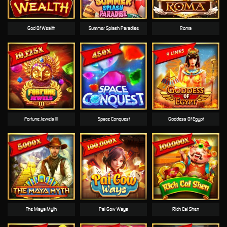
God Of Wealth
Summer Splash Paradise
Roma
Fortune Jewels III
Space Conquest
Goddess Of Egypt
The Maya Myth
Pai Gow Ways
Rich Cai Shen