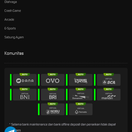
Olahraga
Crash Game
Arcade
E-Sports
Sabung Ayam
Komunitas
* Selama bank maintenance dan bank offline deposit dan penarikan tidak dapat
diproses