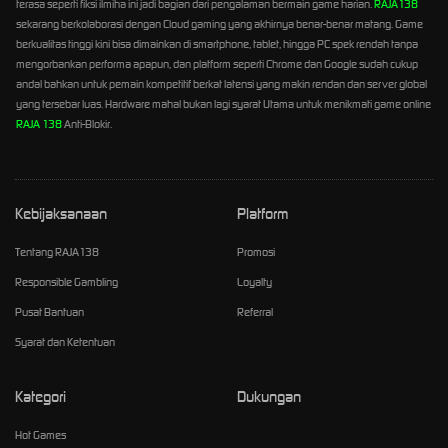
terasa seperti fiksi ilmiha ini jadi bagian dari pengalaman bermain game harian.
RAJA138
sekarang berkolaborasi dengan Cloud gaming yang akhirnya benar-benar matang. Game
berkualitas tinggi kini bisa dimainkan di smartphone, tablet, hingga PC spek rendah tanpa
mengorbankan performa apapun, dan platform seperti Chrome dan Google sudah cukup
andal bahkan untuk pemain kompetitif berkat latensi yang makin rendan dan server global
yang tersebar luas. Hardware mahal bukan lagi syarat Utama untuk menikmati game online
RAJA 138
Anti-Blokir.
Kebijaksanaan
Platform
Tentang RAJA138
Promosi
Responsible Gambling
Loyalty
Pusat Bantuan
Referral
Syarat dan Ketentuan
Kategori
Dukungan
Hot Games