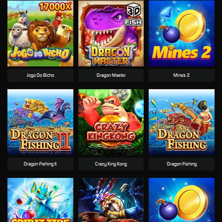
Jogo Do Bicho
Dragon Master
Mines 2
Dragon Fishing II
Crazy King Kong
Dragon Fishing