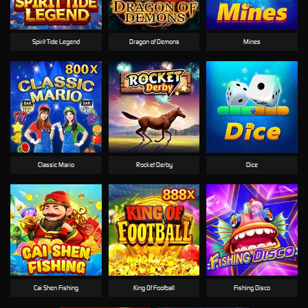
Spirit Tide Legend
Dragon of Demons
Mines
Classic Mario
Rocket Derby
Dice
Cai Shen Fishing
King Of Football
Fishing Disco