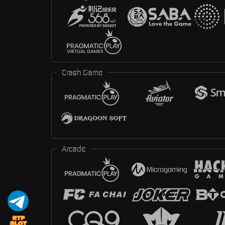
Crash Game
Arcade