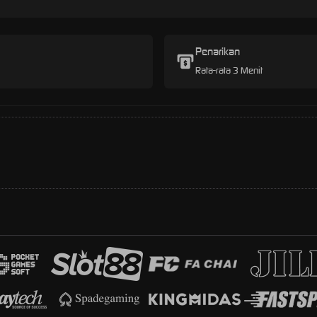
Penarikan
Rata-rata 3 Menit