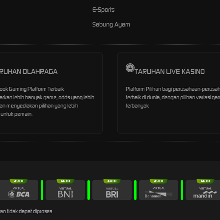
E-Sports
Sabung Ayam
RUHAN OLAHRAGA
TARUHAN LIVE KASINO
ook Gaming Platform Terbaik
Platform Pilihan bagi perusahaan-perusa
kan lebih banyak game, odds yang lebih
terbaik di dunia, dengan pilihan variasi g
 dan menyediakan pilihan yang lebih
terbanyak
untuk pemain.
an tidak dapat diproses