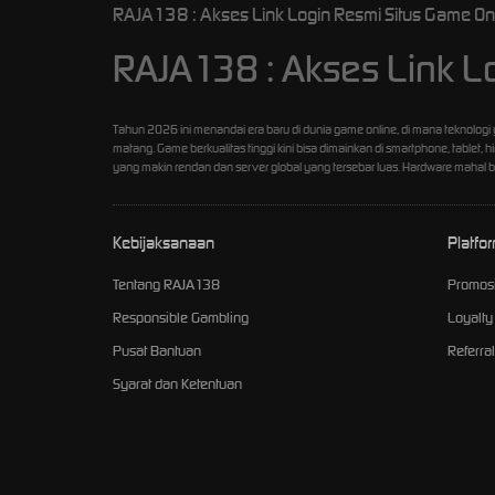
RAJA138 : Akses Link Login Resmi Situs Game Onli
RAJA138 : Akses Link Lo
Tahun 2026 ini menandai era baru di dunia game online, di mana teknologi ya
matang. Game berkualitas tinggi kini bisa dimainkan di smartphone, table
yang makin rendan dan server global yang tersebar luas. Hardware mahal 
Kebijaksanaan
Platfo
Tentang RAJA138
Promos
Responsible Gambling
Loyalty
Pusat Bantuan
Referral
Syarat dan Ketentuan