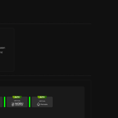
haan
ame